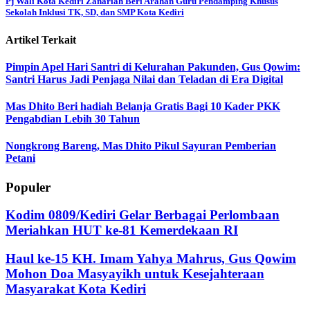
Pj Wali Kota Kediri Zanariah Beri Arahan Guru Pendamping Khusus
Sekolah Inklusi TK, SD, dan SMP Kota Kediri
Artikel Terkait
Pimpin Apel Hari Santri di Kelurahan Pakunden, Gus Qowim:
Santri Harus Jadi Penjaga Nilai dan Teladan di Era Digital
Mas Dhito Beri hadiah Belanja Gratis Bagi 10 Kader PKK
Pengabdian Lebih 30 Tahun
Nongkrong Bareng, Mas Dhito Pikul Sayuran Pemberian
Petani
Populer
Kodim 0809/Kediri Gelar Berbagai Perlombaan
Meriahkan HUT ke-81 Kemerdekaan RI
Haul ke-15 KH. Imam Yahya Mahrus, Gus Qowim
Mohon Doa Masyayikh untuk Kesejahteraan
Masyarakat Kota Kediri