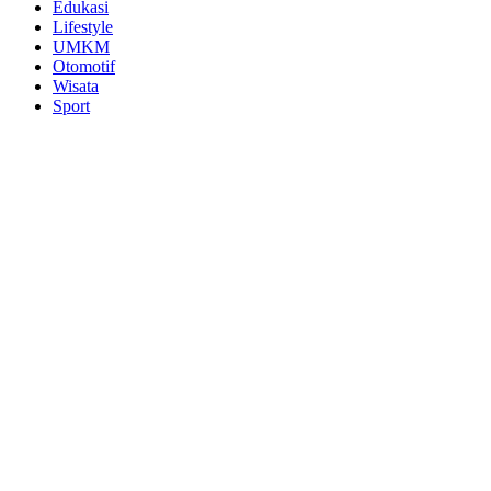
Edukasi
Lifestyle
UMKM
Otomotif
Wisata
Sport