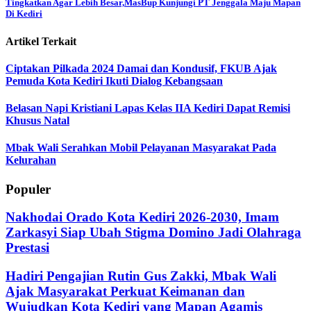
Tingkatkan Agar Lebih Besar,MasBup Kunjungi PT Jenggala Maju Mapan
Di Kediri
Artikel Terkait
Ciptakan Pilkada 2024 Damai dan Kondusif, FKUB Ajak
Pemuda Kota Kediri Ikuti Dialog Kebangsaan
Belasan Napi Kristiani Lapas Kelas IIA Kediri Dapat Remisi
Khusus Natal
Mbak Wali Serahkan Mobil Pelayanan Masyarakat Pada
Kelurahan
Populer
Nakhodai Orado Kota Kediri 2026-2030, Imam
Zarkasyi Siap Ubah Stigma Domino Jadi Olahraga
Prestasi
Hadiri Pengajian Rutin Gus Zakki, Mbak Wali
Ajak Masyarakat Perkuat Keimanan dan
Wujudkan Kota Kediri yang Mapan Agamis