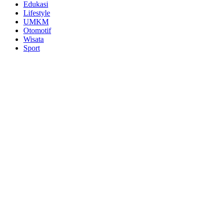
Edukasi
Lifestyle
UMKM
Otomotif
Wisata
Sport