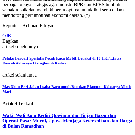
berbagai upaya strategis agar industri BPR dan BPRS tumbuh
semakin baik dan memiliki peran optimal untuk ikut serta dalam
mendorong pertumbuhan ekonomi daerah. (*)
Reporter : Achmad Fitriyadi
OJK
Bagikan
artikel sebelumnya
Pelaku Pencuri Spesialis Pecah Kaca Mobil, Beraksi di 13 TKP Lintas
Daerah Akhirnya Diringkus di Kediri
artikel selanjutnya
Mas Dhito Beri Jalan Usaha Baru untuk Kuatkan Ekonomi Keluarga Mbah
Mari
Artikel Terkait
Wakil Wali Kota Kediri Qowimuddin Tinjau Bazar dan
Operasi Pasar Murni, Upaya Menjaga Ketersediaan dan Harga
di Bulan Ramadhan