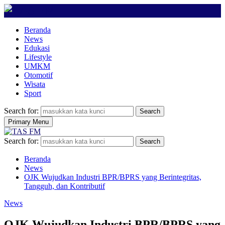
Beranda
News
Edukasi
Lifestyle
UMKM
Otomotif
Wisata
Sport
Search for:
Search
Primary Menu
Search for:
Search
Beranda
News
OJK Wujudkan Industri BPR/BPRS yang Berintegritas,
Tangguh, dan Kontributif
News
OJK Wujudkan Industri BPR/BPRS yang