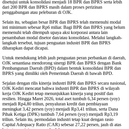
disetujui untuk konsolidasi menjadi 18 BPR dan BPRS serta lebih
dari 200 BPR dan BPRS masih dalam proses perizinan
penggabungan atau peleburan di OJK.
Selain itu, sebagian besar BPR dan BPRS telah memenuhi modal
inti minimum sebesar Rp6 miliar. Bagi BPR dan BPRS yang belum
memenuhi telah ditempuh upaya aksi korporasi antara lain
penambahan modal disetor dan/atau konsolidasi. Melalui langkah-
langkah tersebut, tujuan penguatan industri BPR dan BPRS
diharapkan dapat dicapai.
Untuk mendukung lebih jauh penguatan peran perbankan di daerah,
OJK senantiasa mendorong sinergi BPR dan BPRS dengan Bank
Pembangunan Daerah (BPD) dalam bentuk konsolidasi BPR dan
BPRS yang dimiliki oleh Pemerintah Daerah di bawah BPD.
Sejalan dengan rilis kinerja industri BPR dan BPRS secara nasional,
OJK Kediri mencatat bahwa industri BPR dan BPRS di wilayah
kerja OJK Kediri tetap menunjukkan kinerja yang positif dan
resilien. Hingga Maret 2026, total aset tumbuh 6,34 persen (yoy)
menjadi Rp4,80 triliun, penyaluran kredit dan pembiayaan
meningkat 3,42 persen (yoy) menjadi Rp3,41 triliun, serta Dana
Pihak Ketiga (DPK) tumbuh 7,64 persen (yoy) menjadi Rp3,19
triliun. Selain itu, permodalan industri tetap kuat dengan rasio
Capital Adequacy Ratio (CAR) sebesar 27,22 persen, jauh di atas