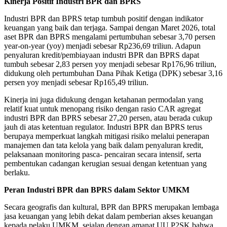
Kinerja Positif Industri BPR dan BPRS
Industri BPR dan BPRS tetap tumbuh positif dengan indikator
keuangan yang baik dan terjaga. Sampai dengan Maret 2026, total
aset BPR dan BPRS mengalami pertumbuhan sebesar 3,70 persen
year-on-year (yoy) menjadi sebesar Rp236,69 triliun. Adapun
penyaluran kredit/pembiayaan industri BPR dan BPRS dapat
tumbuh sebesar 2,83 persen yoy menjadi sebesar Rp176,96 triliun,
didukung oleh pertumbuhan Dana Pihak Ketiga (DPK) sebesar 3,16
persen yoy menjadi sebesar Rp165,49 triliun.
Kinerja ini juga didukung dengan ketahanan permodalan yang
relatif kuat untuk menopang risiko dengan rasio CAR agregat
industri BPR dan BPRS sebesar 27,20 persen, atau berada cukup
jauh di atas ketentuan regulator. Industri BPR dan BPRS terus
berupaya memperkuat langkah mitigasi risiko melalui penerapan
manajemen dan tata kelola yang baik dalam penyaluran kredit,
pelaksanaan monitoring pasca- pencairan secara intensif, serta
pembentukan cadangan kerugian sesuai dengan ketentuan yang
berlaku.
Peran Industri BPR dan BPRS dalam Sektor UMKM
Secara geografis dan kultural, BPR dan BPRS merupakan lembaga
jasa keuangan yang lebih dekat dalam pemberian akses keuangan
kepada pelaku UMKM, sejalan dengan amanat UU P2SK bahwa