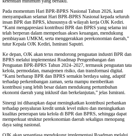
ketentuan minimum yang berlaku.
Pada momentum Hari BPR-BPRS Nasional Tahun 2026, kami
menyampaikan selamat Hari BPR-BPRS Nasional kepada seluruh
insan BPR dan BPRS, khususnya di wilayah kerja OJK Kediri.
“Kami mengapresiasi kontribusi BPR dan BPRS yang selama ini
telah berperan dalam memperluas akses keuangan, mendukung
pembiayaan UMKM, serta menggerakkan perekonomian daerah,”
tutur Kepala OJK Kediri, Ismirani Saputri.
Ke depan, OJK akan terus mendorong penguatan industri BPR dan
BPRS melalui implementasi Roadmap Pengembangan dan
Penguatan BPR-BPRS Tahun 2024–2027, termasuk penguatan tata
kelola, permodalan, manajemen risiko, dan transformasi digital.
“Kami berharap BPR dan BPRS semakin berdaya saing, adaptif
terhadap perkembangan zaman, serta mampu memberikan
kontribusi yang lebih besar dalam mendukung pertumbuhan
ekonomi daerah yang inklusif dan berkelanjutan,” jelas Ismirani.
Sinergi ini diharapkan dapat meningkatkan kontribusi perbankan
terhadap penyaluran kredit untuk level mikro dan meningkatkan
kualitas penerapan tata kelola di BPR dan BPRS, sehingga dapat
memperkuat struktur perekonomian daerah sekaligus menopang
daya saing nasional.
OJK akan senantiasa mendukung implementasi Roadmap melalui