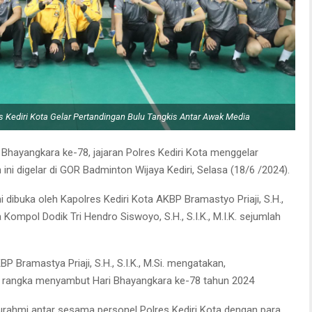
s Kediri Kota Gelar Pertandingan Bulu Tangkis Antar Awak Media
ayangkara ke-78, jajaran Polres Kediri Kota menggelar
ini digelar di GOR Badminton Wijaya Kediri, Selasa (18/6 /2024).
mi dibuka oleh Kapolres Kediri Kota AKBP Bramastyo Priaji, S.H.,
a Kompol Dodik Tri Hendro Siswoyo, S.H., S.I.K., M.I.K. sejumlah
 Bramastya Priaji, S.H., S.I.K., M.Si. mengatakan,
am rangka menyambut Hari Bhayangkara ke-78 tahun 2024
laturahmi antar sesama personel Polres Kediri Kota dengan para