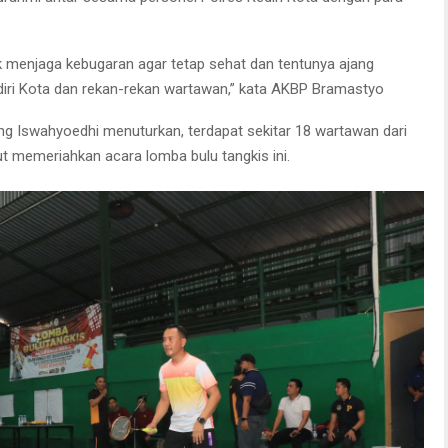
k menjaga kebugaran agar tetap sehat dan tentunya ajang
diri Kota dan rekan-rekan wartawan,” kata AKBP Bramastyo
ng Iswahyoedhi menuturkan, terdapat sekitar 18 wartawan dari
rut memeriahkan acara lomba bulu tangkis ini.