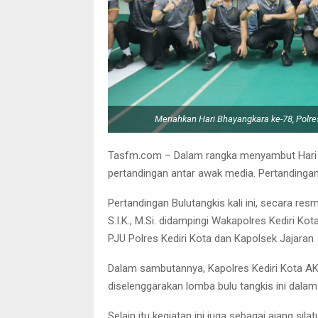
Meriahkan Hari Bhayangkara ke-78, Polre
Tasfm.com – Dalam rangka menyambut Hari Bh
pertandingan antar awak media. Pertandingan 
Pertandingan Bulutangkis kali ini, secara res
S.I.K., M.Si. didampingi Wakapolres Kediri Kot
PJU Polres Kediri Kota dan Kapolsek Jajaran
Dalam sambutannya, Kapolres Kediri Kota AKBP
diselenggarakan lomba bulu tangkis ini dal
Selain itu kegiatan ini juga sebagai ajang si