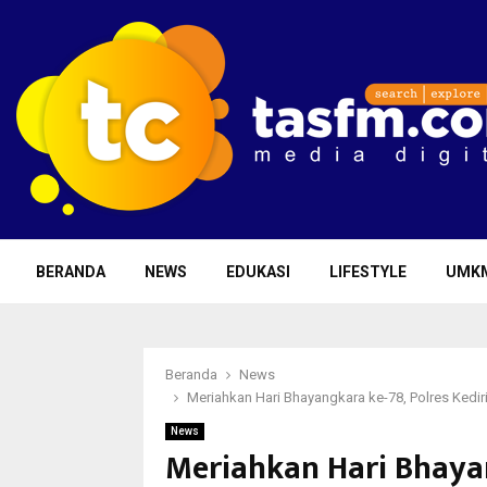
BERANDA
NEWS
EDUKASI
LIFESTYLE
UMK
Beranda
News
Meriahkan Hari Bhayangkara ke-78, Polres Kedir
News
Meriahkan Hari Bhayan