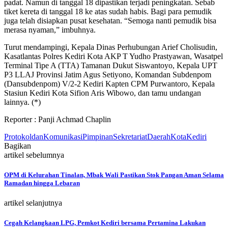
padat. Namun di tanggal 18 dipastikan terjadi peningkatan. Sebab
tiket kereta di tanggal 18 ke atas sudah habis. Bagi para pemudik
juga telah disiapkan pusat kesehatan. “Semoga nanti pemudik bisa
merasa nyaman,” imbuhnya.
Turut mendampingi, Kepala Dinas Perhubungan Arief Cholisudin,
Kasatlantas Polres Kediri Kota AKP T Yudho Prastyawan, Wasatpel
Terminal Tipe A (TTA) Tamanan Dukut Siswantoyo, Kepala UPT
P3 LLAJ Provinsi Jatim Agus Setiyono, Komandan Subdenpom
(Dansubdenpom) V/2-2 Kediri Kapten CPM Purwantoro, Kepala
Stasiun Kediri Kota Sifion Aris Wibowo, dan tamu undangan
lainnya. (*)
Reporter : Panji Achmad Chaplin
ProtokoldanKomunikasiPimpinanSekretariatDaerahKotaKediri
Bagikan
artikel sebelumnya
OPM di Kelurahan Tinalan, Mbak Wali Pastikan Stok Pangan Aman Selama
Ramadan hingga Lebaran
artikel selanjutnya
Cegah Kelangkaan LPG, Pemkot Kediri bersama Pertamina Lakukan