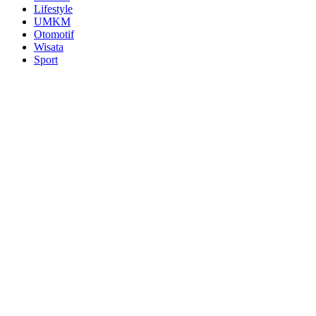
Lifestyle
UMKM
Otomotif
Wisata
Sport