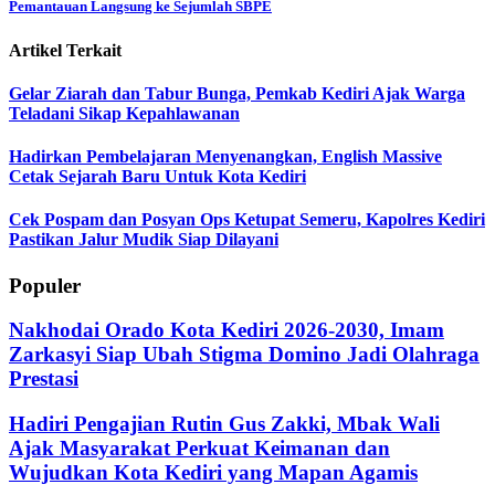
Pemantauan Langsung ke Sejumlah SBPE
Artikel Terkait
Gelar Ziarah dan Tabur Bunga, Pemkab Kediri Ajak Warga
Teladani Sikap Kepahlawanan
Hadirkan Pembelajaran Menyenangkan, English Massive
Cetak Sejarah Baru Untuk Kota Kediri
Cek Pospam dan Posyan Ops Ketupat Semeru, Kapolres Kediri
Pastikan Jalur Mudik Siap Dilayani
Populer
Nakhodai Orado Kota Kediri 2026-2030, Imam
Zarkasyi Siap Ubah Stigma Domino Jadi Olahraga
Prestasi
Hadiri Pengajian Rutin Gus Zakki, Mbak Wali
Ajak Masyarakat Perkuat Keimanan dan
Wujudkan Kota Kediri yang Mapan Agamis