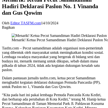
Hadiri Deklarasi Paslon No. 1 Vinanda
dan Gus Qowim
Oleh
Editor TASFM.com
14/10/2024
Bagikan
Menarik! Ketua Pecut Samandiman Hadiri Deklarasi Paslon 
Tasfm.com – Pecut samandiman adalah organisasi non-pemerintah
yang dibentuk oleh masyarakat untuk meningkatkan kondisi sosial.
Lembaga swadaya masyarakat yang bergerak di bidang seni dan
budaya ini, menarik memang untuk dikupas, sebab dalam masa
pilkada di tahun 2024, tidak ada kegiatan dukungan kesalah satu
paslon.
Dalam pantauan jurnalis tasfm.com, ketua pecut Samandiman
menghadiri kegiatan deklarasi dukungan Pemuda Pancasila (PP),
untuk Paslon no 1, Vinanda dan Gus Qowim.
“Kita pada hari ini pakai lembaga Pemuda Pancasila Kota Kediri,
dan berharap ada perubahan di Kota Kediri,” terang M. Hanip ketua
Pecut Samandiman di Taman Memorial Park Jl. Pahlawan Kusuma
Bangsa, Kelurahan Banjaran Kecamatan Kota Kediri. Minggu