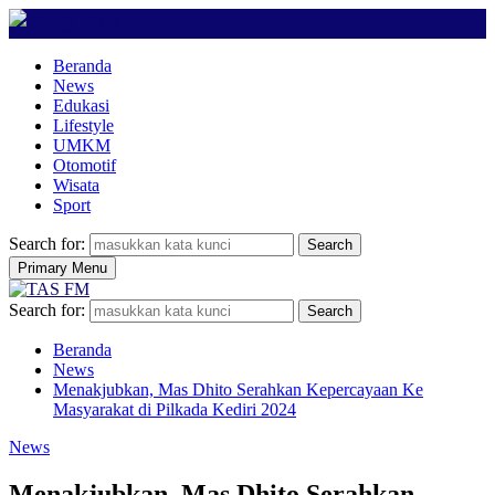
Beranda
News
Edukasi
Lifestyle
UMKM
Otomotif
Wisata
Sport
Search for:
Search
Primary Menu
Search for:
Search
Beranda
News
Menakjubkan, Mas Dhito Serahkan Kepercayaan Ke
Masyarakat di Pilkada Kediri 2024
News
Menakjubkan, Mas Dhito Serahkan