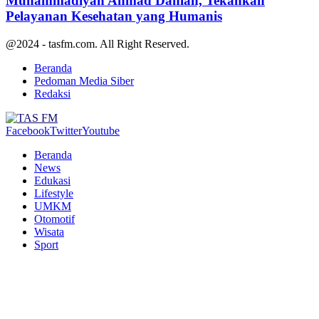
Muhammadiyah Ahmad Dahlan, Tekankan
Pelayanan Kesehatan yang Humanis
@2024 - tasfm.com. All Right Reserved.
Beranda
Pedoman Media Siber
Redaksi
Facebook
Twitter
Youtube
Beranda
News
Edukasi
Lifestyle
UMKM
Otomotif
Wisata
Sport