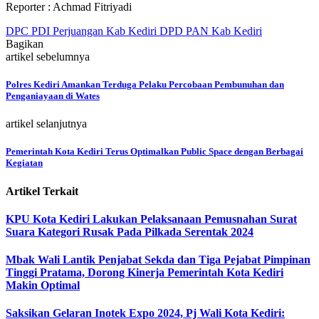
Reporter : Achmad Fitriyadi
DPC PDI Perjuangan Kab Kediri DPD PAN Kab Kediri
Bagikan
artikel sebelumnya
Polres Kediri Amankan Terduga Pelaku Percobaan Pembunuhan dan
Penganiayaan di Wates
artikel selanjutnya
Pemerintah Kota Kediri Terus Optimalkan Public Space dengan Berbagai
Kegiatan
Artikel Terkait
KPU Kota Kediri Lakukan Pelaksanaan Pemusnahan Surat
Suara Kategori Rusak Pada Pilkada Serentak 2024
Mbak Wali Lantik Penjabat Sekda dan Tiga Pejabat Pimpinan
Tinggi Pratama, Dorong Kinerja Pemerintah Kota Kediri
Makin Optimal
Saksikan Gelaran Inotek Expo 2024, Pj Wali Kota Kediri: