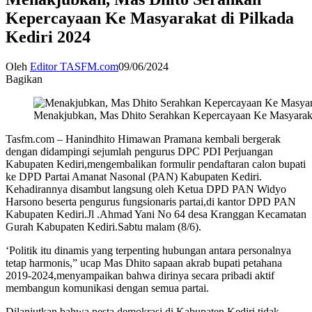
Kepercayaan Ke Masyarakat di Pilkada
Kediri 2024
Oleh
Editor TASFM.com
09/06/2024
Bagikan
Menakjubkan, Mas Dhito Serahkan Kepercayaan Ke Masyarakat
Tasfm.com – Hanindhito Himawan Pramana kembali bergerak
dengan didampingi sejumlah pengurus DPC PDI Perjuangan
Kabupaten Kediri,mengembalikan formulir pendaftaran calon bupati
ke DPD Partai Amanat Nasonal (PAN) Kabupaten Kediri.
Kehadirannya disambut langsung oleh Ketua DPD PAN Widyo
Harsono beserta pengurus fungsionaris partai,di kantor DPD PAN
Kabupaten Kediri.Jl .Ahmad Yani No 64 desa Kranggan Kecamatan
Gurah Kabupaten Kediri.Sabtu malam (8/6).
‘Politik itu dinamis yang terpenting hubungan antara personalnya
tetap harmonis,” ucap Mas Dhito sapaan akrab bupati petahana
2019-2024,menyampaikan bahwa dirinya secara pribadi aktif
membangun komunikasi dengan semua partai.
Dilanjutkan bahwa pesta demokrasi di Kabupaten Kediri tidak