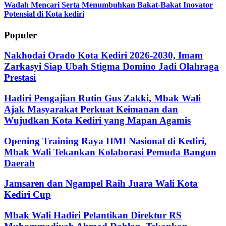
Wadah Mencari Serta Menumbuhkan Bakat-Bakat Inovator
Potensial di Kota kediri
Populer
Nakhodai Orado Kota Kediri 2026-2030, Imam
Zarkasyi Siap Ubah Stigma Domino Jadi Olahraga
Prestasi
Hadiri Pengajian Rutin Gus Zakki, Mbak Wali
Ajak Masyarakat Perkuat Keimanan dan
Wujudkan Kota Kediri yang Mapan Agamis
Opening Training Raya HMI Nasional di Kediri,
Mbak Wali Tekankan Kolaborasi Pemuda Bangun
Daerah
Jamsaren dan Ngampel Raih Juara Wali Kota
Kediri Cup
Mbak Wali Hadiri Pelantikan Direktur RS