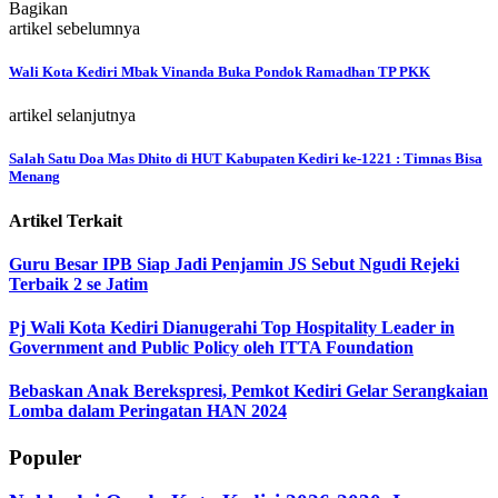
Bagikan
artikel sebelumnya
Wali Kota Kediri Mbak Vinanda Buka Pondok Ramadhan TP PKK
artikel selanjutnya
Salah Satu Doa Mas Dhito di HUT Kabupaten Kediri ke-1221 : Timnas Bisa
Menang
Artikel Terkait
Guru Besar IPB Siap Jadi Penjamin JS Sebut Ngudi Rejeki
Terbaik 2 se Jatim
Pj Wali Kota Kediri Dianugerahi Top Hospitality Leader in
Government and Public Policy oleh ITTA Foundation
Bebaskan Anak Berekspresi, Pemkot Kediri Gelar Serangkaian
Lomba dalam Peringatan HAN 2024
Populer