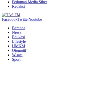
Pedoman Media Siber
Redaksi
Facebook
Twitter
Youtube
Beranda
News
Edukasi
Lifestyle
UMKM
Otomotif
Wisata
Sport