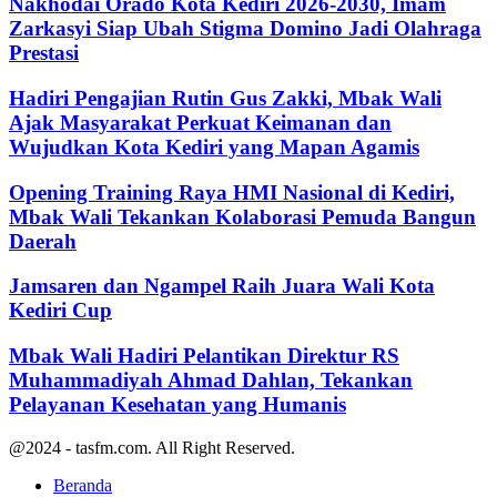
Nakhodai Orado Kota Kediri 2026-2030, Imam
Zarkasyi Siap Ubah Stigma Domino Jadi Olahraga
Prestasi
Hadiri Pengajian Rutin Gus Zakki, Mbak Wali
Ajak Masyarakat Perkuat Keimanan dan
Wujudkan Kota Kediri yang Mapan Agamis
Opening Training Raya HMI Nasional di Kediri,
Mbak Wali Tekankan Kolaborasi Pemuda Bangun
Daerah
Jamsaren dan Ngampel Raih Juara Wali Kota
Kediri Cup
Mbak Wali Hadiri Pelantikan Direktur RS
Muhammadiyah Ahmad Dahlan, Tekankan
Pelayanan Kesehatan yang Humanis
@2024 - tasfm.com. All Right Reserved.
Beranda