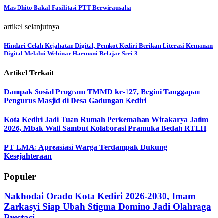
Mas Dhito Bakal Fasilitasi PTT Berwirausaha
artikel selanjutnya
Hindari Celah Kejahatan Digital, Pemkot Kediri Berikan Literasi Kemanan
Digital Melalui Webinar Harmoni Belajar Seri 3
Artikel Terkait
Dampak Sosial Program TMMD ke-127, Begini Tanggapan
Pengurus Masjid di Desa Gadungan Kediri
Kota Kediri Jadi Tuan Rumah Perkemahan Wirakarya Jatim
2026, Mbak Wali Sambut Kolaborasi Pramuka Bedah RTLH
PT LMA: Apreasiasi Warga Terdampak Dukung
Kesejahteraan
Populer
Nakhodai Orado Kota Kediri 2026-2030, Imam
Zarkasyi Siap Ubah Stigma Domino Jadi Olahraga
Prestasi