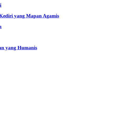
i
 Kediri yang Mapan Agamis
h
an yang Humanis