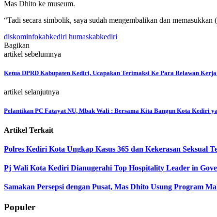
Mas Dhito ke museum.
“Tadi secara simbolik, saya sudah mengembalikan dan memasukkan
diskominfokabkediri humaskabkediri
Bagikan
artikel sebelumnya
Ketua DPRD Kabupaten Kediri, Ucapakan Terimaksi Ke Para Relawan Kerja
artikel selanjutnya
Pelantikan PC Fatayat NU, Mbak Wali : Bersama Kita Bangun Kota Kediri
Artikel Terkait
Polres Kediri Kota Ungkap Kasus 365 dan Kekerasan Seksual T
Pj Wali Kota Kediri Dianugerahi Top Hospitality Leader in Gov
Samakan Persepsi dengan Pusat, Mas Dhito Usung Program Mak
Populer