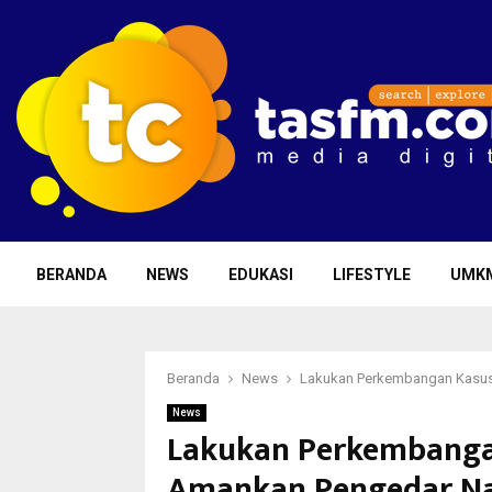
BERANDA
NEWS
EDUKASI
LIFESTYLE
UMK
Beranda
News
Lakukan Perkembangan Kasus,
News
Lakukan Perkembangan 
Amankan Pengedar Na