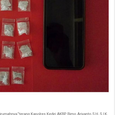
irumahnya,”terang Kapolres Kediri AKBP Bimo Ariyanto S.H, S.I.K,