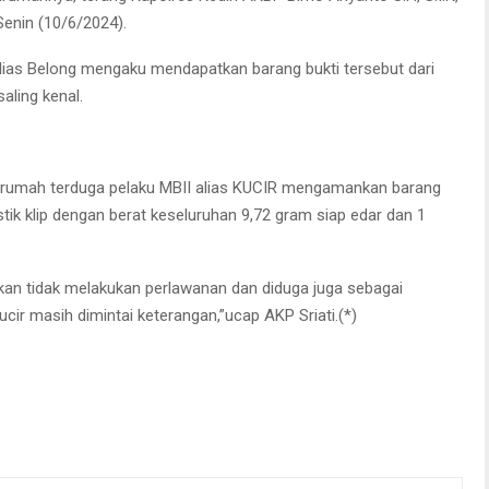
Senin (10/6/2024).
lias Belong mengaku mendapatkan barang bukti tersebut dari
saling kenal.
dirumah terduga pelaku MBII alias KUCIR mengamankan barang
stik klip dengan berat keseluruhan 9,72 gram siap edar dan 1
nkan tidak melakukan perlawanan dan diduga juga sebagai
ucir masih dimintai keterangan,”ucap AKP Sriati.(*)