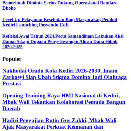
Pemerintah Diminta Serius Dukung Operasional Bandara
Dhoho
Level Up Pelayanan Kesehatan Bagi Masyarakat, Pemkot
Kediri Launching Posyandu CoE
Refleksi Awal Tahun 2024,Pecut Samandiman Lakukan Aksi
Damai Sikapi Dugaan Penyelewangan Aliran Dana Hibah
2020-2023
Populer
Nakhodai Orado Kota Kediri 2026-2030, Imam
Zarkasyi Siap Ubah Stigma Domino Jadi Olahraga
Prestasi
Opening Training Raya HMI Nasional di Kediri,
Mbak Wali Tekankan Kolaborasi Pemuda Bangun
Daerah
Hadiri Pengajian Rutin Gus Zakki, Mbak Wali
Ajak Masyarakat Perkuat Keimanan dan