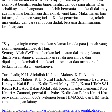
akan kuat berjalan sendiri tanpa nasihat dan doa para ulama. Dan
sebaliknya, pembangunan akan lebih bermanfaat ketika di dalamnya
ada nilai-nilai keagamaan dan akhlak yang kuat. Maka malam hari
ini menjadi momen yang indah. Ketika pemerintah, ulama, tokoh
masyarakat, dan para santri bisa duduk bersama dalam suasana
kekeluargaan.
“Saya juga ingin menyampaikan selamat kepada para jamaah yang
akan menunaikan ibadah Haji.
Semoga Allah SWT memberikan kelancaran dalam perjalanan,
dijaga kesehatannya, dimudahkan segala urusannya, dan
dipulangkan kembali dalam keadaan selamat dan memperoleh
berkah haji mabrur,” ungkapnya.
Turut hadir, K.H. Abdulloh Kafabihi Mahrus, K.H. An’im
Falahuddin Mahrus, K.H. Nurul Huda Ahmad, Segenap Dzurriyah
Lirboyo, Wakil Bupati Kediri Dewi Mariya Ulfa, Ketua HIMASAL
Kediri K.H. Abu Bakar Abdul Jalil, Kepala Kantor Kemenag Kota
Kediri A.Zamroni, perwakilan Polres Kediri dan Polres Kediri Kota,
perwakilan Kodim 0809, keluarga besar HIMASAL dan LIM, serta
tamu undangan lainnya.
bagianprtokoldankomunikasipimpinansekertariatdaerahkotakediri