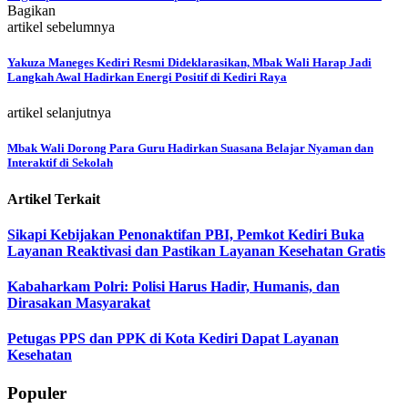
Bagikan
artikel sebelumnya
Yakuza Maneges Kediri Resmi Dideklarasikan, Mbak Wali Harap Jadi
Langkah Awal Hadirkan Energi Positif di Kediri Raya
artikel selanjutnya
Mbak Wali Dorong Para Guru Hadirkan Suasana Belajar Nyaman dan
Interaktif di Sekolah
Artikel Terkait
Sikapi Kebijakan Penonaktifan PBI, Pemkot Kediri Buka
Layanan Reaktivasi dan Pastikan Layanan Kesehatan Gratis
Kabaharkam Polri: Polisi Harus Hadir, Humanis, dan
Dirasakan Masyarakat
Petugas PPS dan PPK di Kota Kediri Dapat Layanan
Kesehatan
Populer