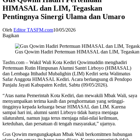
HIMASAL dan LIM, Tegaskan
Pentingnya Sinergi Ulama dan Umaro
Oleh
Editor TASFM.com
10/05/2026
Bagikan
Gus Qowim Hadiri Pertemuan HIMASAL dan LIM, Tegaskan P
Tasfm.com – Wakil Wali Kota Kediri Qowimuddin menghadiri
Pertemuan Rutin Himpunan Alumni Santri Lirboyo (HIMASAL)
dan Lembaga Ittihadul Mubalighin (LIM) Kediri serta Walimatus
Safar Anggota HIMASAL Kediri. Acara berlangsung di Pendopo
Panjalu Jayati Kabupaten Kediri, Sabtu (09/05/2026).
“Atas nama Pemerintah Kota Kediri, dan mewakili Mbak Wali, saya
menyampaikan terima kasih dan penghormatan yang setinggi-
tingginya kepada keluarga besar HIMASAL dan LIM. Karena
sampai hari ini, alumni santri Lirboyo tidak hanya menjaga
silaturahmi, namun juga terus menjaga nilai-nilai keilmuan,
keteduhan, dan persatuan di tengah masyarakat,” ujarnya.
Gus Qowim mengungkapkan Mbak Wali berkomitmen hubungan
ulama dan umara itu harus terus dijaga. Karena pemerintah tidak