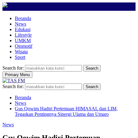
Beranda
News
Edukasi
Lifestyle
UMKM
Otomotif
Wisata
Sport
Search for:
Search
Primary Menu
Search for:
Search
Beranda
News
Gus Qowim Hadiri Pertemuan HIMASAL dan LIM,
Tegaskan Pentingnya Sinergi Ulama dan Umaro
News
Gus Qowim Hadiri Pertemuan