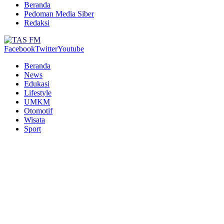
Beranda
Pedoman Media Siber
Redaksi
Facebook
Twitter
Youtube
Beranda
News
Edukasi
Lifestyle
UMKM
Otomotif
Wisata
Sport