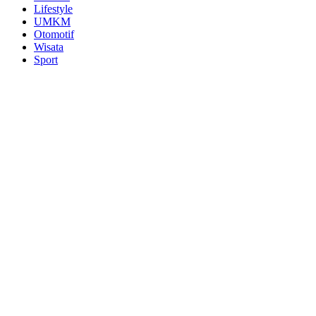
Lifestyle
UMKM
Otomotif
Wisata
Sport