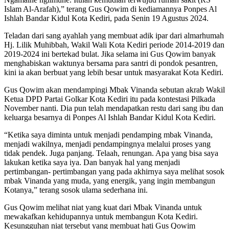
Islam Al-Arafah),” terang Gus Qowim di kediamannya Ponpes Al
Ishlah Bandar Kidul Kota Kediri, pada Senin 19 Agustus 2024.
Teladan dari sang ayahlah yang membuat adik ipar dari almarhumah
Hj. Lilik Muhibbah, Wakil Wali Kota Kediri periode 2014-2019 dan
2019-2024 ini bertekad bulat. Jika selama ini Gus Qowim banyak
menghabiskan waktunya bersama para santri di pondok pesantren,
kini ia akan berbuat yang lebih besar untuk masyarakat Kota Kediri.
Gus Qowim akan mendampingi Mbak Vinanda sebutan akrab Wakil
Ketua DPD Partai Golkar Kota Kediri itu pada kontestasi Pilkada
November nanti. Dia pun telah mendapatkan restu dari sang ibu dan
keluarga besarnya di Ponpes Al Ishlah Bandar Kidul Kota Kediri.
“Ketika saya diminta untuk menjadi pendamping mbak Vinanda,
menjadi wakilnya, menjadi pendampingnya melalui proses yang
tidak pendek. Juga panjang. Telaah, renungan. Apa yang bisa saya
lakukan ketika saya iya. Dan banyak hal yang menjadi
pertimbangan- pertimbangan yang pada akhirnya saya melihat sosok
mbak Vinanda yang muda, yang energik, yang ingin membangun
Kotanya,” terang sosok ulama sederhana ini.
Gus Qowim melihat niat yang kuat dari Mbak Vinanda untuk
mewakafkan kehidupannya untuk membangun Kota Kediri.
Kesungguhan niat tersebut yang membuat hati Gus Qowim