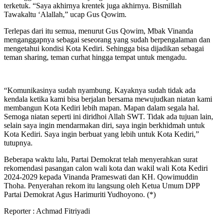
terketuk. “Saya akhirnya krentek juga akhirnya. Bismillah
Tawakaltu ‘Alallah,” ucap Gus Qowim.
Terlepas dari itu semua, menurut Gus Qowim, Mbak Vinanda
menganggapnya sebagai seseorang yang sudah berpengalaman dan
mengetahui kondisi Kota Kediri. Sehingga bisa dijadikan sebagai
teman sharing, teman curhat hingga tempat untuk mengadu.
“Komunikasinya sudah nyambung. Kayaknya sudah tidak ada
kendala ketika kami bisa berjalan bersama mewujudkan niatan kami
membangun Kota Kediri lebih mapan. Mapan dalam segala hal.
Semoga niatan seperti ini diridhoi Allah SWT. Tidak ada tujuan lain,
selain saya ingin mendarmakan diri, saya ingin berkhidmah untuk
Kota Kediri. Saya ingin berbuat yang lebih untuk Kota Kediri,”
tutupnya.
Beberapa waktu lalu, Partai Demokrat telah menyerahkan surat
rekomendasi pasangan calon wali kota dan wakil wali Kota Kediri
2024-2029 kepada Vinanda Prameswati dan KH. Qowimuddin
Thoha. Penyerahan rekom itu langsung oleh Ketua Umum DPP
Partai Demokrat Agus Harimuriti Yudhoyono. (*)
Reporter : Achmad Fitriyadi