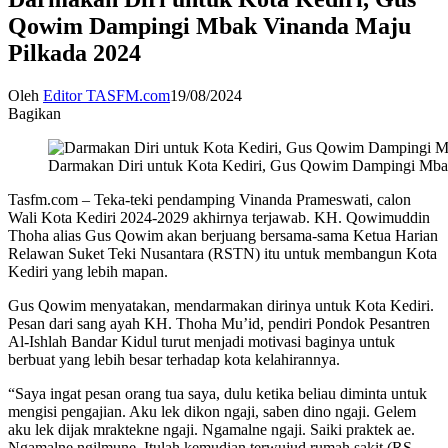
Qowim Dampingi Mbak Vinanda Maju
Pilkada 2024
Oleh
Editor TASFM.com
19/08/2024
Bagikan
Darmakan Diri untuk Kota Kediri, Gus Qowim Dampingi Mba
Tasfm.com – Teka-teki pendamping Vinanda Prameswati, calon
Wali Kota Kediri 2024-2029 akhirnya terjawab. KH. Qowimuddin
Thoha alias Gus Qowim akan berjuang bersama-sama Ketua Harian
Relawan Suket Teki Nusantara (RSTN) itu untuk membangun Kota
Kediri yang lebih mapan.
Gus Qowim menyatakan, mendarmakan dirinya untuk Kota Kediri.
Pesan dari sang ayah KH. Thoha Mu’id, pendiri Pondok Pesantren
Al-Ishlah Bandar Kidul turut menjadi motivasi baginya untuk
berbuat yang lebih besar terhadap kota kelahirannya.
“Saya ingat pesan orang tua saya, dulu ketika beliau diminta untuk
mengisi pengajian. Aku lek dikon ngaji, saben dino ngaji. Gelem
aku lek dijak mraktekne ngaji. Ngamalne ngaji. Saiki praktek ae.
Ngamalne ngilmune. Itulah kemudian terwujud rumah sakit (RS