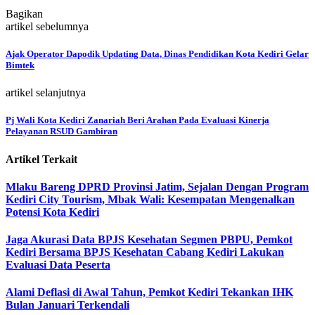
Bagikan
artikel sebelumnya
Ajak Operator Dapodik Updating Data, Dinas Pendidikan Kota Kediri Gelar
Bimtek
artikel selanjutnya
Pj Wali Kota Kediri Zanariah Beri Arahan Pada Evaluasi Kinerja
Pelayanan RSUD Gambiran
Artikel Terkait
Mlaku Bareng DPRD Provinsi Jatim, Sejalan Dengan Program
Kediri City Tourism, Mbak Wali: Kesempatan Mengenalkan
Potensi Kota Kediri
Jaga Akurasi Data BPJS Kesehatan Segmen PBPU, Pemkot
Kediri Bersama BPJS Kesehatan Cabang Kediri Lakukan
Evaluasi Data Peserta
Alami Deflasi di Awal Tahun, Pemkot Kediri Tekankan IHK
Bulan Januari Terkendali