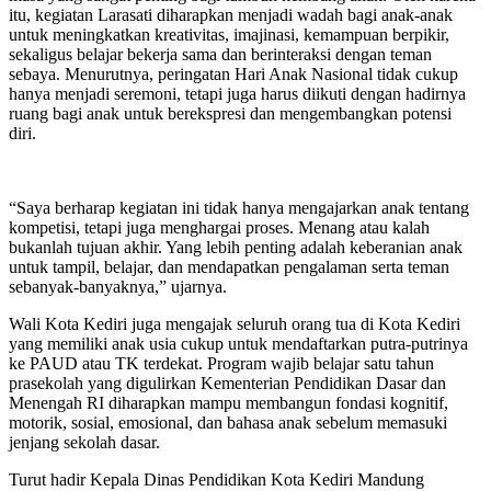
itu, kegiatan Larasati diharapkan menjadi wadah bagi anak-anak
untuk meningkatkan kreativitas, imajinasi, kemampuan berpikir,
sekaligus belajar bekerja sama dan berinteraksi dengan teman
sebaya. Menurutnya, peringatan Hari Anak Nasional tidak cukup
hanya menjadi seremoni, tetapi juga harus diikuti dengan hadirnya
ruang bagi anak untuk berekspresi dan mengembangkan potensi
diri.
“Saya berharap kegiatan ini tidak hanya mengajarkan anak tentang
kompetisi, tetapi juga menghargai proses. Menang atau kalah
bukanlah tujuan akhir. Yang lebih penting adalah keberanian anak
untuk tampil, belajar, dan mendapatkan pengalaman serta teman
sebanyak-banyaknya,” ujarnya.
Wali Kota Kediri juga mengajak seluruh orang tua di Kota Kediri
yang memiliki anak usia cukup untuk mendaftarkan putra-putrinya
ke PAUD atau TK terdekat. Program wajib belajar satu tahun
prasekolah yang digulirkan Kementerian Pendidikan Dasar dan
Menengah RI diharapkan mampu membangun fondasi kognitif,
motorik, sosial, emosional, dan bahasa anak sebelum memasuki
jenjang sekolah dasar.
Turut hadir Kepala Dinas Pendidikan Kota Kediri Mandung