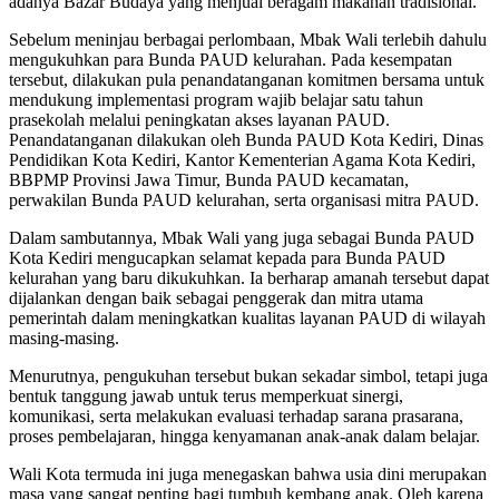
adanya Bazar Budaya yang menjual beragam makanan tradisional.
Sebelum meninjau berbagai perlombaan, Mbak Wali terlebih dahulu
mengukuhkan para Bunda PAUD kelurahan. Pada kesempatan
tersebut, dilakukan pula penandatanganan komitmen bersama untuk
mendukung implementasi program wajib belajar satu tahun
prasekolah melalui peningkatan akses layanan PAUD.
Penandatanganan dilakukan oleh Bunda PAUD Kota Kediri, Dinas
Pendidikan Kota Kediri, Kantor Kementerian Agama Kota Kediri,
BBPMP Provinsi Jawa Timur, Bunda PAUD kecamatan,
perwakilan Bunda PAUD kelurahan, serta organisasi mitra PAUD.
Dalam sambutannya, Mbak Wali yang juga sebagai Bunda PAUD
Kota Kediri mengucapkan selamat kepada para Bunda PAUD
kelurahan yang baru dikukuhkan. Ia berharap amanah tersebut dapat
dijalankan dengan baik sebagai penggerak dan mitra utama
pemerintah dalam meningkatkan kualitas layanan PAUD di wilayah
masing-masing.
Menurutnya, pengukuhan tersebut bukan sekadar simbol, tetapi juga
bentuk tanggung jawab untuk terus memperkuat sinergi,
komunikasi, serta melakukan evaluasi terhadap sarana prasarana,
proses pembelajaran, hingga kenyamanan anak-anak dalam belajar.
Wali Kota termuda ini juga menegaskan bahwa usia dini merupakan
masa yang sangat penting bagi tumbuh kembang anak. Oleh karena