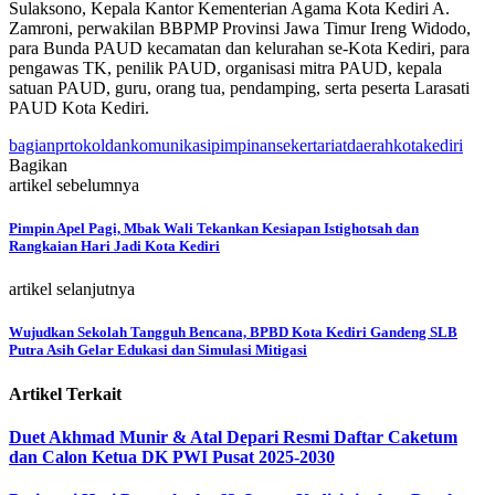
Sulaksono, Kepala Kantor Kementerian Agama Kota Kediri A.
Zamroni, perwakilan BBPMP Provinsi Jawa Timur Ireng Widodo,
para Bunda PAUD kecamatan dan kelurahan se-Kota Kediri, para
pengawas TK, penilik PAUD, organisasi mitra PAUD, kepala
satuan PAUD, guru, orang tua, pendamping, serta peserta Larasati
PAUD Kota Kediri.
bagianprtokoldankomunikasipimpinansekertariatdaerahkotakediri
Bagikan
artikel sebelumnya
Pimpin Apel Pagi, Mbak Wali Tekankan Kesiapan Istighotsah dan
Rangkaian Hari Jadi Kota Kediri
artikel selanjutnya
Wujudkan Sekolah Tangguh Bencana, BPBD Kota Kediri Gandeng SLB
Putra Asih Gelar Edukasi dan Simulasi Mitigasi
Artikel Terkait
Duet Akhmad Munir & Atal Depari Resmi Daftar Caketum
dan Calon Ketua DK PWI Pusat 2025-2030