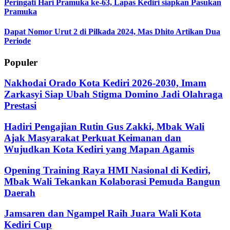
Peringati Hari Pramuka ke-63, Lapas Kediri siapkan Pasukan
Pramuka
Dapat Nomor Urut 2 di Pilkada 2024, Mas Dhito Artikan Dua
Periode
Populer
Nakhodai Orado Kota Kediri 2026-2030, Imam
Zarkasyi Siap Ubah Stigma Domino Jadi Olahraga
Prestasi
Hadiri Pengajian Rutin Gus Zakki, Mbak Wali
Ajak Masyarakat Perkuat Keimanan dan
Wujudkan Kota Kediri yang Mapan Agamis
Opening Training Raya HMI Nasional di Kediri,
Mbak Wali Tekankan Kolaborasi Pemuda Bangun
Daerah
Jamsaren dan Ngampel Raih Juara Wali Kota
Kediri Cup