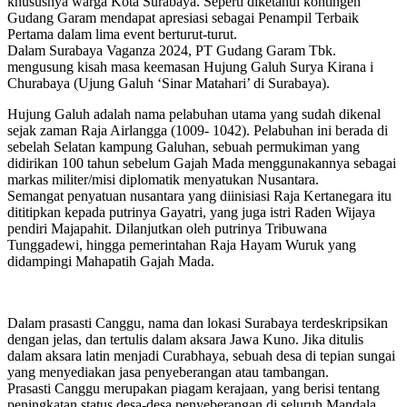
khususnya warga Kota Surabaya. Seperti diketahui kontingen
Gudang Garam mendapat apresiasi sebagai Penampil Terbaik
Pertama dalam lima event berturut-turut.
Dalam Surabaya Vaganza 2024, PT Gudang Garam Tbk.
mengusung kisah masa keemasan Hujung Galuh Surya Kirana i
Churabaya (Ujung Galuh ‘Sinar Matahari’ di Surabaya).
Hujung Galuh adalah nama pelabuhan utama yang sudah dikenal
sejak zaman Raja Airlangga (1009- 1042). Pelabuhan ini berada di
sebelah Selatan kampung Galuhan, sebuah permukiman yang
didirikan 100 tahun sebelum Gajah Mada menggunakannya sebagai
markas militer/misi diplomatik menyatukan Nusantara.
Semangat penyatuan nusantara yang diinisiasi Raja Kertanegara itu
dititipkan kepada putrinya Gayatri, yang juga istri Raden Wijaya
pendiri Majapahit. Dilanjutkan oleh putrinya Tribuwana
Tunggadewi, hingga pemerintahan Raja Hayam Wuruk yang
didampingi Mahapatih Gajah Mada.
Dalam prasasti Canggu, nama dan lokasi Surabaya terdeskripsikan
dengan jelas, dan tertulis dalam aksara Jawa Kuno. Jika ditulis
dalam aksara latin menjadi Curabhaya, sebuah desa di tepian sungai
yang menyediakan jasa penyeberangan atau tambangan.
Prasasti Canggu merupakan piagam kerajaan, yang berisi tentang
peningkatan status desa-desa penyeberangan di seluruh Mandala