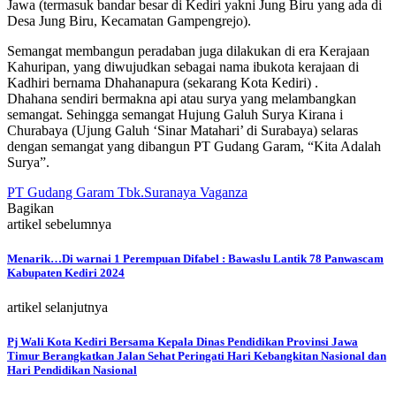
Jawa (termasuk bandar besar di Kediri yakni Jung Biru yang ada di
Desa Jung Biru, Kecamatan Gampengrejo).
Semangat membangun peradaban juga dilakukan di era Kerajaan
Kahuripan, yang diwujudkan sebagai nama ibukota kerajaan di
Kadhiri bernama Dhahanapura (sekarang Kota Kediri) .
Dhahana sendiri bermakna api atau surya yang melambangkan
semangat. Sehingga semangat Hujung Galuh Surya Kirana i
Churabaya (Ujung Galuh ‘Sinar Matahari’ di Surabaya) selaras
dengan semangat yang dibangun PT Gudang Garam, “Kita Adalah
Surya”.
PT Gudang Garam Tbk.
Suranaya Vaganza
Bagikan
artikel sebelumnya
Menarik…Di warnai 1 Perempuan Difabel : Bawaslu Lantik 78 Panwascam
Kabupaten Kediri 2024
artikel selanjutnya
Pj Wali Kota Kediri Bersama Kepala Dinas Pendidikan Provinsi Jawa
Timur Berangkatkan Jalan Sehat Peringati Hari Kebangkitan Nasional dan
Hari Pendidikan Nasional