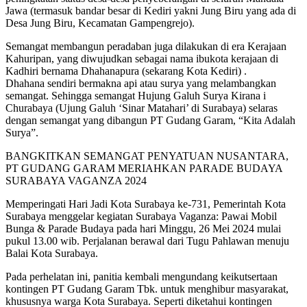
Jawa (termasuk bandar besar di Kediri yakni Jung Biru yang ada di
Desa Jung Biru, Kecamatan Gampengrejo).
Semangat membangun peradaban juga dilakukan di era Kerajaan
Kahuripan, yang diwujudkan sebagai nama ibukota kerajaan di
Kadhiri bernama Dhahanapura (sekarang Kota Kediri) .
Dhahana sendiri bermakna api atau surya yang melambangkan
semangat. Sehingga semangat Hujung Galuh Surya Kirana i
Churabaya (Ujung Galuh ‘Sinar Matahari’ di Surabaya) selaras
dengan semangat yang dibangun PT Gudang Garam, “Kita Adalah
Surya”.
BANGKITKAN SEMANGAT PENYATUAN NUSANTARA,
PT GUDANG GARAM MERIAHKAN PARADE BUDAYA
SURABAYA VAGANZA 2024
Memperingati Hari Jadi Kota Surabaya ke-731, Pemerintah Kota
Surabaya menggelar kegiatan Surabaya Vaganza: Pawai Mobil
Bunga & Parade Budaya pada hari Minggu, 26 Mei 2024 mulai
pukul 13.00 wib. Perjalanan berawal dari Tugu Pahlawan menuju
Balai Kota Surabaya.
Pada perhelatan ini, panitia kembali mengundang keikutsertaan
kontingen PT Gudang Garam Tbk. untuk menghibur masyarakat,
khususnya warga Kota Surabaya. Seperti diketahui kontingen