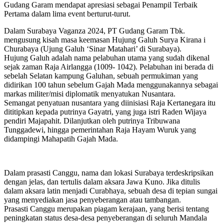
Gudang Garam mendapat apresiasi sebagai Penampil Terbaik
Pertama dalam lima event berturut-turut.
Dalam Surabaya Vaganza 2024, PT Gudang Garam Tbk.
mengusung kisah masa keemasan Hujung Galuh Surya Kirana i
Churabaya (Ujung Galuh ‘Sinar Matahari’ di Surabaya).
Hujung Galuh adalah nama pelabuhan utama yang sudah dikenal
sejak zaman Raja Airlangga (1009- 1042). Pelabuhan ini berada di
sebelah Selatan kampung Galuhan, sebuah permukiman yang
didirikan 100 tahun sebelum Gajah Mada menggunakannya sebagai
markas militer/misi diplomatik menyatukan Nusantara.
Semangat penyatuan nusantara yang diinisiasi Raja Kertanegara itu
dititipkan kepada putrinya Gayatri, yang juga istri Raden Wijaya
pendiri Majapahit. Dilanjutkan oleh putrinya Tribuwana
Tunggadewi, hingga pemerintahan Raja Hayam Wuruk yang
didampingi Mahapatih Gajah Mada.
Dalam prasasti Canggu, nama dan lokasi Surabaya terdeskripsikan
dengan jelas, dan tertulis dalam aksara Jawa Kuno. Jika ditulis
dalam aksara latin menjadi Curabhaya, sebuah desa di tepian sungai
yang menyediakan jasa penyeberangan atau tambangan.
Prasasti Canggu merupakan piagam kerajaan, yang berisi tentang
peningkatan status desa-desa penyeberangan di seluruh Mandala