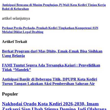
Antisipasi Bencana di Musim Penghujan, Pj Wali Kota Kediri Tinjau Kerja
Bakti di Kelurahan
artikel selanjutnya
Perkuat Perda-Perkada, Pemkab Kediri Tingkatkan Kompetensi ASN
Melalui Diklat Legal Drafting
Artikel Terkait
Berkat Program dari Mas Dhito, Emak-Emak Bisa Sisihkan
Uang Belanja
FAMI Tuntut Segera Ada Tersangka,Kajari : Penyelidikan
Tidak “Mandek”
Antisipasi Banjir di Beberapa Titik, DPUPR Kota Kediri
Turun Tangan Lakukan Aksi Pembersihan Saluran Air
Populer
Nakhodai Orado Kota Kediri 2026-2030, Imam
Zarkasyi Siap Ubah Stigma Domino Jadi Olahraga